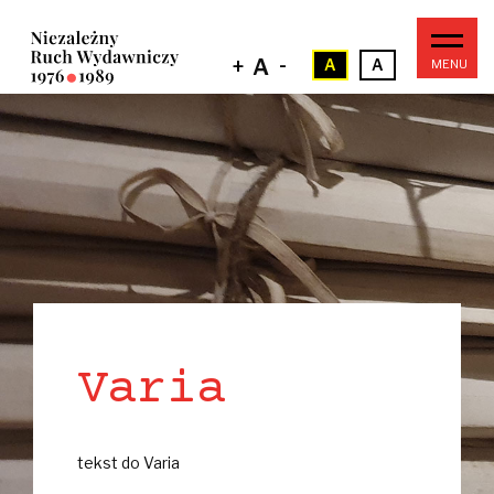
Przejdź
do
treści
-
+
A
A
A
Główna
nawigacja
Varia
tekst do Varia