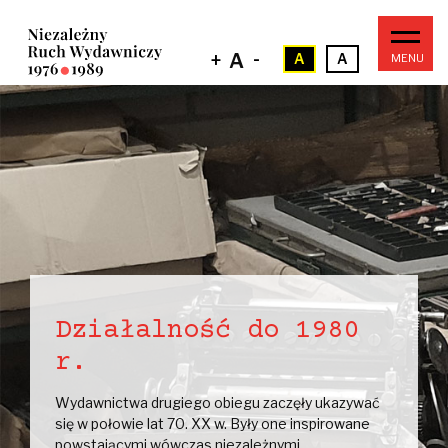
Przejdź
do
treści
-
+
A
A
A
Główna
nawigacja
Działalność do 1980
r.
Wydawnictwa drugiego obiegu zaczęły ukazywać
się w połowie lat 70. XX w. Były one inspirowane
powstającymi wówczas niezależnymi