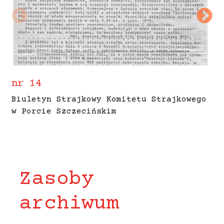
nr 14
n
Biuletyn Strajkowy Komitetu Strajkowego
B
w Porcie Szczecińskim
w
Zasoby
archiwum